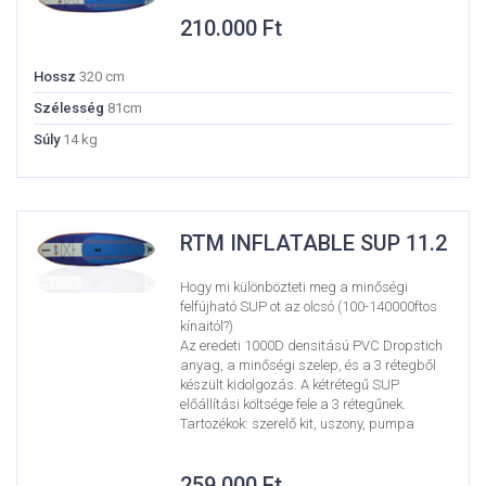
210.000
Ft
Hossz
320 cm
Szélesség
81cm
Súly
14 kg
RTM INFLATABLE SUP 11.2
Hogy mi különbözteti meg a minőségi
felfújható SUP ot az olcsó (100-140000ftos
kínaitól?)
Az eredeti 1000D densitású PVC Dropstich
anyag, a minőségi szelep, és a 3 rétegből
készült kidolgozás. A kétrétegű SUP
előállítási költsége fele a 3 rétegűnek.
Tartozékok: szerelő kit, uszony, pumpa
259.000
Ft