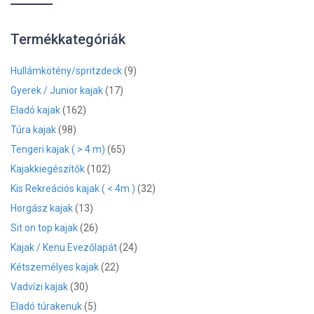
Termékkategóriák
Hullámkötény/spritzdeck
(9)
Gyerek / Junior kajak
(17)
Eladó kajak
(162)
Túra kajak
(98)
Tengeri kajak ( > 4 m)
(65)
Kajakkiegészítők
(102)
Kis Rekreációs kajak ( < 4m )
(32)
Horgász kajak
(13)
Sit on top kajak
(26)
Kajak / Kenu Evezőlapát
(24)
Kétszemélyes kajak
(22)
Vadvízi kajak
(30)
Eladó túrakenuk
(5)