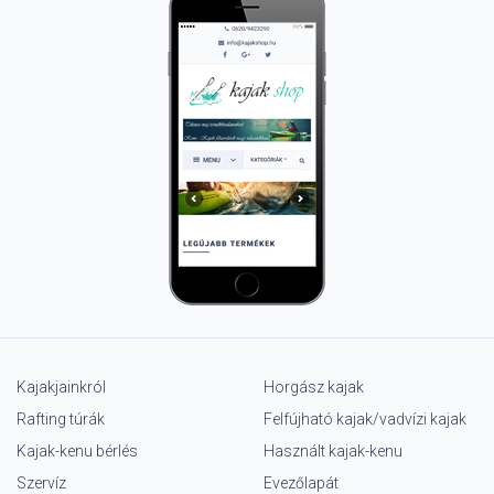
Kajakjainkról
Horgász kajak
Rafting túrák
Felfújható kajak/vadvízi kajak
Kajak-kenu bérlés
Használt kajak-kenu
Szervíz
Evezőlapát