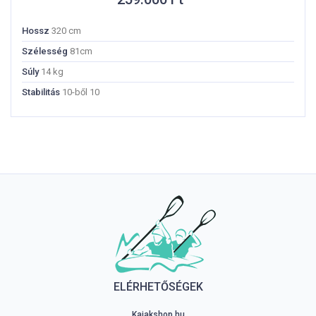
Hossz
320 cm
Szélesség
81cm
Súly
14 kg
Stabilitás
10-ből 10
ELÉRHETŐSÉGEK
Kajakshop.hu