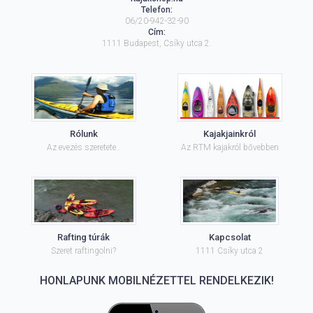
Telefon:
06/20-942-32-90
Cím:
1111
Budapest
,
Csíky utca 2.
Rólunk
Kajakjainkról
Az evezés szeretete..
Az RTM kajakról bővebben
Rafting túrák
Kapcsolat
Szeret raftingolni?
1111 Csíky utca 2
HONLAPUNK MOBILNÉZETTEL RENDELKEZIK!