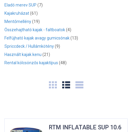
Eladó merev SUP
(7)
Kajakruházat
(61)
Mentőmellény
(19)
Összehajtható kajak - faltboatok
(4)
Felfújható kajak avagy gumicsónak
(13)
Spriccdeck / Hullámkötény
(9)
Használt kajak kenu
(21)
Rental kölcsönzős kajaktípus
(48)
RTM INFLATABLE SUP 10.6