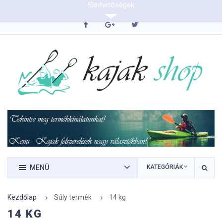
Elérhetõségek
0620/9423290
MENÜ
KATEGÓRIÁK
Kezdőlap
Súly termék
14 kg
14 KG