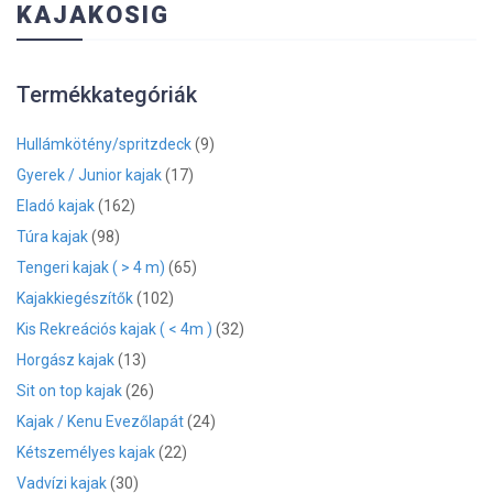
KAJAKOSIG
Termékkategóriák
Hullámkötény/spritzdeck
(9)
Gyerek / Junior kajak
(17)
Eladó kajak
(162)
Túra kajak
(98)
Tengeri kajak ( > 4 m)
(65)
Kajakkiegészítők
(102)
Kis Rekreációs kajak ( < 4m )
(32)
Horgász kajak
(13)
Sit on top kajak
(26)
Kajak / Kenu Evezőlapát
(24)
Kétszemélyes kajak
(22)
Vadvízi kajak
(30)