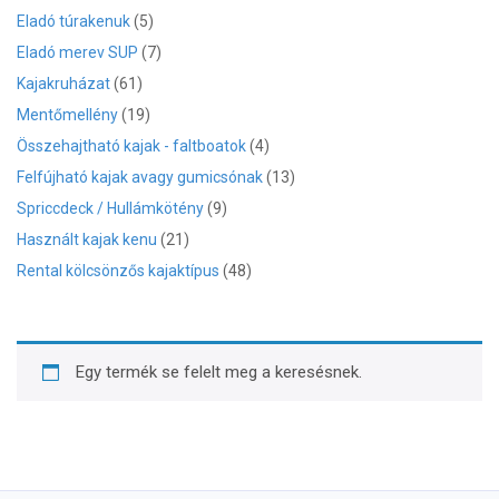
Eladó túrakenuk
(5)
Eladó merev SUP
(7)
Kajakruházat
(61)
Mentőmellény
(19)
Összehajtható kajak - faltboatok
(4)
Felfújható kajak avagy gumicsónak
(13)
Spriccdeck / Hullámkötény
(9)
Használt kajak kenu
(21)
Rental kölcsönzős kajaktípus
(48)
Egy termék se felelt meg a keresésnek.