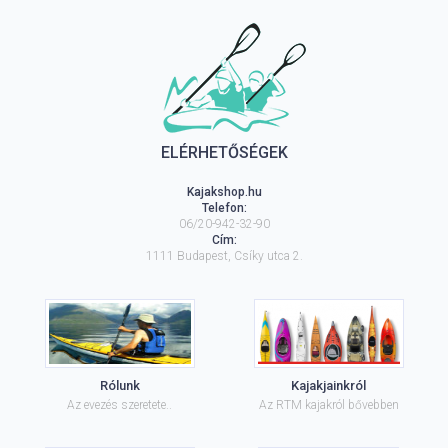
ELÉRHETŐSÉGEK
Kajakshop.hu
Telefon:
06/20-942-32-90
Cím:
1111
Budapest
,
Csíky utca 2.
Rólunk
Kajakjainkról
Az evezés szeretete..
Az RTM kajakról bővebben