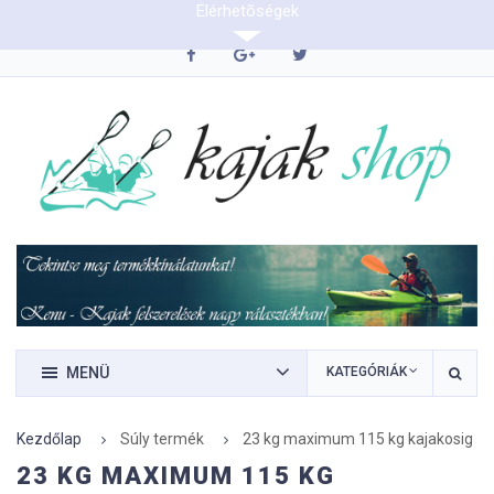
Elérhetõségek
0620/9423290
MENÜ
KATEGÓRIÁK
Kezdőlap
Súly termék
23 kg maximum 115 kg kajakosig
23 KG MAXIMUM 115 KG