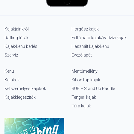
Kajakjainkról
Horgász kajak
Rafting túrák
Felfújható kajak/vadvízi kajak
Kajak-kenu bérlés
Használt kajak-kenu
Szervíz
Evezőlapát
Kenu
Mentőmellény
Kajakok
Sit on top kajak
Kétszemélyes kajakok
SUP – Stand Up Paddle
Kajakkiegészítők
Tengeri kajak
Túra kajak