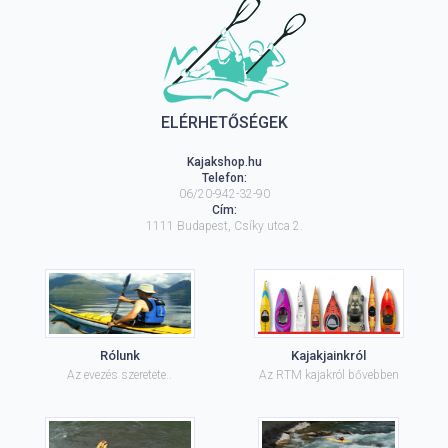
ELÉRHETŐSÉGEK
Kajakshop.hu
Telefon:
06/20-942-32-90
Cím:
1111
Budapest
,
Csíky utca 2.
Rólunk
Kajakjainkról
Az evezés szeretete..
Az RTM kajakról bővebben