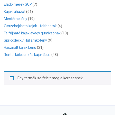
Eladó merev SUP
(7)
Kajakruházat
(61)
Mentőmellény
(19)
Összehajtható kajak - faltboatok
(4)
Felfújható kajak avagy gumicsónak
(13)
Spriccdeck / Hullámkötény
(9)
Használt kajak kenu
(21)
Rental kölcsönzős kajaktípus
(48)
Egy termék se felelt meg a keresésnek.