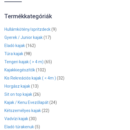
Termékkategóriák
Hullámkötény/spritzdeck
(9)
Gyerek / Junior kajak
(17)
Eladó kajak
(162)
Túra kajak
(98)
Tengeri kajak ( > 4 m)
(65)
Kajakkiegészítők
(102)
Kis Rekreációs kajak ( < 4m )
(32)
Horgász kajak
(13)
Sit on top kajak
(26)
Kajak / Kenu Evezőlapát
(24)
Kétszemélyes kajak
(22)
Vadvízi kajak
(30)
Eladó túrakenuk
(5)