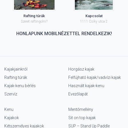
Rafting túrák
Kapcsolat
Szeret raftingolni?
1111 Csíky utca 2
HONLAPUNK MOBILNÉZETTEL RENDELKEZIK!
Kajakjainkról
Horgász kajak
Rafting túrák
Felfújható kajak/vadvízi kajak
Kajak-kenu bérlés
Használt kajak-kenu
Szervíz
Evezőlapát
Kenu
Mentőmellény
Kajakok
Sit on top kajak
Kétszemélyes kajakok
SUP – Stand Up Paddle