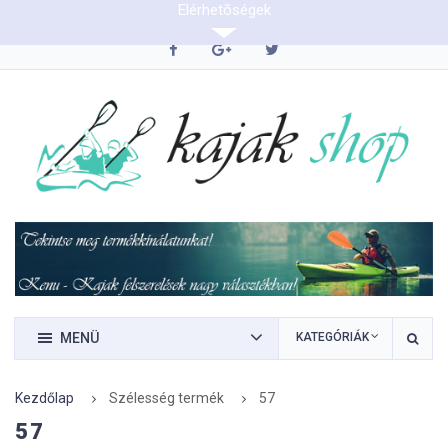
Elérhetõségek
0620/9423290
MENÜ
KATEGÓRIÁK
Kezdőlap
Szélesség termék
57
57