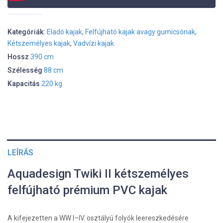
Kategóriák:
Eladó kajak
,
Felfújható kajak avagy gumicsónak
,
Kétszemélyes kajak
,
Vadvízi kajak
Hossz
390 cm
Szélesség
88 cm
Kapacitás
220 kg
LEÍRÁS
Aquadesign Twiki II kétszemélyes
felfújható prémium PVC kajak
A kifejezetten a WW I–IV. osztályú folyók leereszkedésére