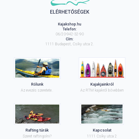
ELÉRHETŐSÉGEK
Kajakshop.hu
Telefon:
06/20-942-32-90
Cím:
1111
Budapest
,
Csíky utca 2.
Rólunk
Kajakjainkról
Az evezés szeretete..
Az RTM kajakról bővebben
Rafting túrák
Kapcsolat
Szeret raftingolni?
1111 Csíky utca 2