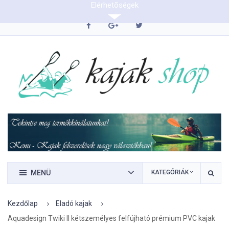
Elérhetõségek
0620/9423290
MENÜ
KATEGÓRIÁK
Kezdőlap
Eladó kajak
Aquadesign Twiki II kétszemélyes felfújható prémium PVC kajak