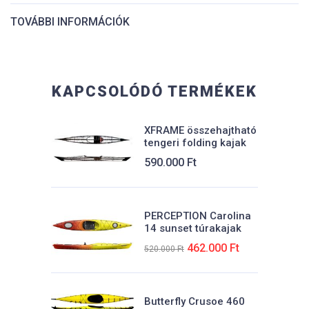
TOVÁBBI INFORMÁCIÓK
Hossz
390 cm
KAPCSOLÓDÓ TERMÉKEK
Szélesség
88 cm
XFRAME összehajtható
tengeri folding kajak
Kapacitás
590.000
Ft
220 kg
PERCEPTION Carolina
14 sunset túrakajak
Eredeti
Jelenlegi
462.000
Ft
520.000
Ft
ára:
ára:
t.
520.000 Ft.
462.000 Ft.
Butterfly Crusoe 460