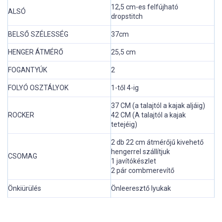
12,5 cm-es felfújható
ALSÓ
dropstitch
BELSŐ SZÉLESSÉG
37cm
HENGER ÁTMÉRŐ
25,5 cm
FOGANTYÚK
2
FOLYÓ OSZTÁLYOK
1-től 4-ig
37 CM (a talajtól a kajak aljáig)
ROCKER
42 CM (A talajtól a kajak
tetejéig)
2 db 22 cm átmérőjű kivehető
hengerrel szállítjuk
CSOMAG
1 javítókészlet
2 pár combmerevítő
Önkiürülés
Önleeresztő lyukak