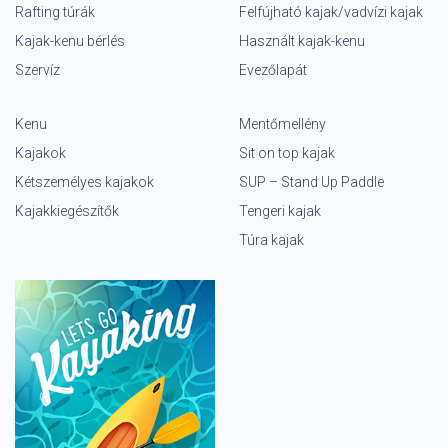
Rafting túrák
Felfújható kajak/vadvízi kajak
Kajak-kenu bérlés
Használt kajak-kenu
Szervíz
Evezőlapát
Kenu
Mentőmellény
Kajakok
Sit on top kajak
Kétszemélyes kajakok
SUP – Stand Up Paddle
Kajakkiegészítők
Tengeri kajak
Túra kajak