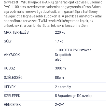
tervezett TWIKI II kajak a K-AIR új generációját képviseli. Ellenálló
PVC 1100 dtex szerkezete, valamint nagynyomású Drop Stitch
alja optimális merevséget biztosít, ami garantálja a hatékony
navigációt a leghevesebb zúgókon is. A profik és amatőrök általi
használatra tervezett TWIKI rendkívül kényelmes kajak, az
üléseknek ill. a comb- és lábtartóknak is köszönhetően.
MAX TERHELÉS
220 kg
SÚLY
17 kg
1100 DTEX PVC szövet
ANYAGOK
Dropstitch
alsó
HOSSZ
390cm
SZÉLESSÉG
88cm
HELYEK
2 személy
SZELEPEK
5 Aquadesign RC szelep
HENGEREK
2+2+1