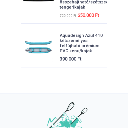
összehajtható/szétszedhető
tengerikajak
Eredeti
Jelenlegi
650.000
Ft
720.000
Ft
ára:
ára:
t.
720.000 Ft.
650.000 Ft.
Aquadesign Azul 410
kétszemélyes
felfújható prémium
PVC kenu/kajak
390.000
Ft