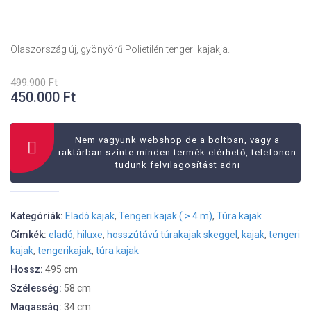
Olaszország új, gyönyörű Polietilén tengeri kajakja.
499.900
Ft
450.000
Ft
Eredeti
Jelenlegi
ára:
ára:
499.900 Ft.
Nem vagyunk webshop de a boltban, vagy a
450.000 Ft.
raktárban szinte minden termék elérhető, telefonon
tudunk felvilagosítást adni
Kategóriák:
Eladó kajak
,
Tengeri kajak ( > 4 m)
,
Túra kajak
Címkék:
eladó
,
hiluxe
,
hosszútávú túrakajak skeggel
,
kajak
,
tengeri
kajak
,
tengerikajak
,
túra kajak
Hossz:
495 cm
Szélesség:
58 cm
Magasság:
34 cm