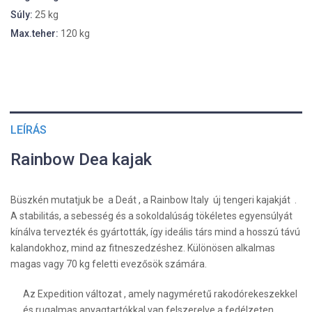
Súly:
25 kg
Max.teher:
120 kg
LEÍRÁS
Rainbow Dea kajak
Büszkén mutatjuk be a Deát , a Rainbow Italy
új tengeri kajakját .
A stabilitás, a sebesség és a sokoldalúság tökéletes egyensúlyát
kínálva tervezték és gyártották, így ideális társ mind a hosszú távú
kalandokhoz, mind az fitneszedzéshez. Különösen alkalmas
magas vagy 70 kg feletti evezősök számára.
Az Expedition változat , amely nagyméretű rakodórekeszekkel
és rugalmas anyagtartókkal van felszerelve a fedélzeten,