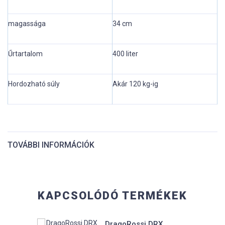
magassága
34 cm
Űrtartalom
400 liter
Hordozható súly
Akár 120 kg-ig
TOVÁBBI INFORMÁCIÓK
Hossz:
495 cm
KAPCSOLÓDÓ TERMÉKEK
Szélesség:
58 cm
DragoRossi DRX