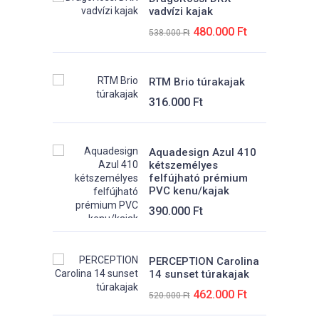
vadvízi kajak
Magasság:
Eredeti
Jelenlegi
480.000
Ft
538.000
Ft
34 cm
ára:
ára:
t.
538.000 Ft.
480.000 Ft.
Súly:
RTM Brio túrakajak
25 kg
316.000
Ft
Max.teher:
120 kg
Aquadesign Azul 410
kétszemélyes
felfújható prémium
PVC kenu/kajak
390.000
Ft
PERCEPTION Carolina
14 sunset túrakajak
Eredeti
Jelenlegi
462.000
Ft
520.000
Ft
ára:
ára: