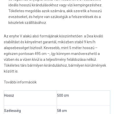
ideális hosszú kirándulásokhoz vagy vízi kempingezéshez.
Tökéletes megoldás azok számára, akik szeretik a hosszú
evezéseket, és helyre van szükségük a felszerelések és a
készletek szállításához.
Az enyhe V alakú alsó formájának köszönhetően a Dea kiváló
stabilitást és kényelmet garantál, miközben stabil 9 km/h
alapsebességet biztosít. Kevesebb, mint 5 méter hosszú –
egészen pontosan 495 cm –, így könnyen manőverezhető a
vízben és a vízen kívül is a teljesítmény feláldozása nélkül.
Tökéletes társ bármilyen kiránduláshoz, bármilyen körülmények
között is.
További információk
Hossz
500 cm
Szélesség
58 cm