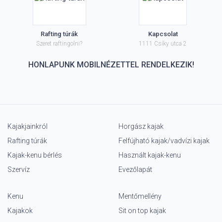
Rafting túrák
Kapcsolat
Szeret raftingolni?
1111 Csíky utca 2
HONLAPUNK MOBILNÉZETTEL RENDELKEZIK!
Kajakjainkról
Horgász kajak
Rafting túrák
Felfújható kajak/vadvízi kajak
Kajak-kenu bérlés
Használt kajak-kenu
Szervíz
Evezőlapát
Kenu
Mentőmellény
Kajakok
Sit on top kajak