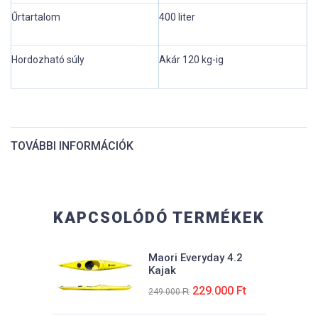
Űrtartalom
400 liter
Hordozható súly
Akár 120 kg-ig
TOVÁBBI INFORMÁCIÓK
Hossz:
495 cm
KAPCSOLÓDÓ TERMÉKEK
Szélesség:
58 cm
Maori Everyday 4.2
Kajak
Magasság:
Eredeti
Jelenlegi
229.000
Ft
249.000
Ft
34 cm
ára:
ára: