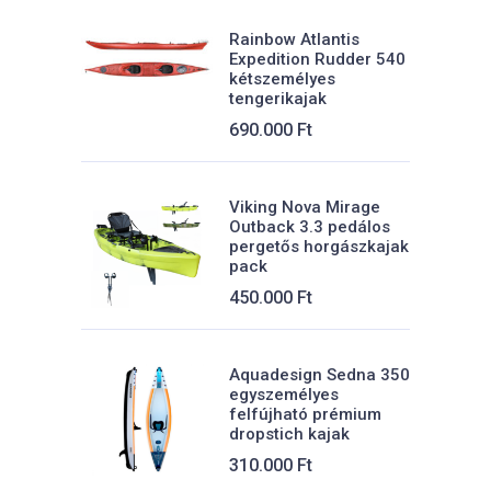
t.
249.000 Ft.
229.000 Ft.
Súly:
Rainbow Atlantis
25 kg
Expedition Rudder 540
kétszemélyes
Max.teher:
tengerikajak
120 kg
690.000
Ft
Viking Nova Mirage
Outback 3.3 pedálos
pergetős horgászkajak
pack
450.000
Ft
Aquadesign Sedna 350
egyszemélyes
felfújható prémium
dropstich kajak
310.000
Ft