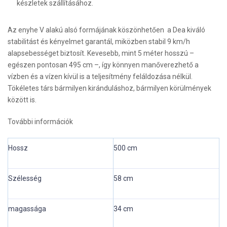
készletek szállításához.
Az enyhe V alakú alsó formájának köszönhetően a Dea kiváló
stabilitást és kényelmet garantál, miközben stabil 9 km/h
alapsebességet biztosít. Kevesebb, mint 5 méter hosszú –
egészen pontosan 495 cm –, így könnyen manőverezhető a
vízben és a vízen kívül is a teljesítmény feláldozása nélkül.
Tökéletes társ bármilyen kiránduláshoz, bármilyen körülmények
között is.
További információk
Hossz
500 cm
Szélesség
58 cm
magassága
34 cm