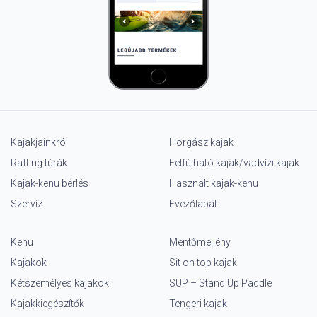
Kajakjainkról
Horgász kajak
Rafting túrák
Felfújható kajak/vadvízi kajak
Kajak-kenu bérlés
Használt kajak-kenu
Szervíz
Evezőlapát
Kenu
Mentőmellény
Kajakok
Sit on top kajak
Kétszemélyes kajakok
SUP – Stand Up Paddle
Kajakkiegészítők
Tengeri kajak