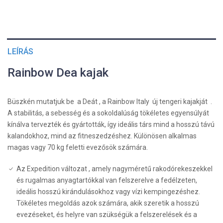
LEÍRÁS
Rainbow Dea kajak
Büszkén mutatjuk be a Deát , a Rainbow Italy
új tengeri kajakját .
A stabilitás, a sebesség és a sokoldalúság tökéletes egyensúlyát
kínálva tervezték és gyártották, így ideális társ mind a hosszú távú
kalandokhoz, mind az fitneszedzéshez. Különösen alkalmas
magas vagy 70 kg feletti evezősök számára.
Az Expedition változat , amely nagyméretű rakodórekeszekkel
és rugalmas anyagtartókkal van felszerelve a fedélzeten,
ideális hosszú kirándulásokhoz vagy vízi kempingezéshez.
Tökéletes megoldás azok számára, akik szeretik a hosszú
evezéseket, és helyre van szükségük a felszerelések és a