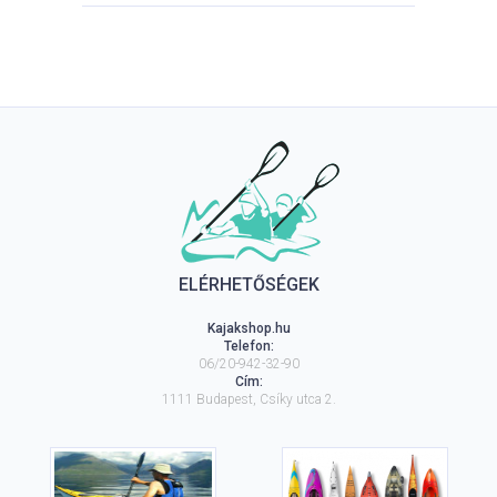
ELÉRHETŐSÉGEK
Kajakshop.hu
Telefon:
06/20-942-32-90
Cím:
1111
Budapest
,
Csíky utca 2.