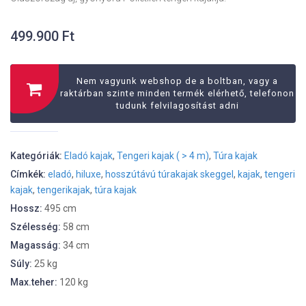
499.900
Ft
Nem vagyunk webshop de a boltban, vagy a
raktárban szinte minden termék elérhető, telefonon
tudunk felvilagosítást adni
Kategóriák:
Eladó kajak
,
Tengeri kajak ( > 4 m)
,
Túra kajak
Címkék:
eladó
,
hiluxe
,
hosszútávú túrakajak skeggel
,
kajak
,
tengeri
kajak
,
tengerikajak
,
túra kajak
Hossz:
495 cm
Szélesség:
58 cm
Magasság:
34 cm
Súly:
25 kg
Max.teher:
120 kg