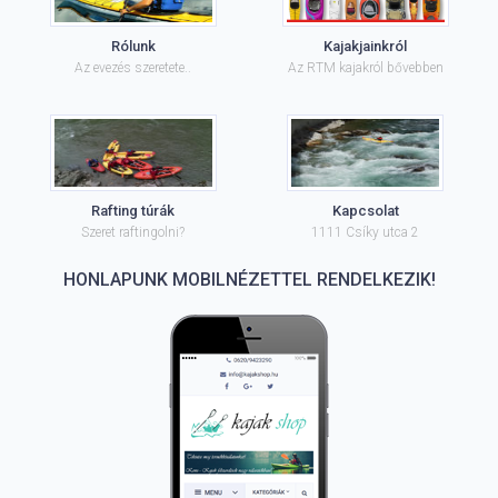
Rólunk
Kajakjainkról
Az evezés szeretete..
Az RTM kajakról bővebben
Rafting túrák
Kapcsolat
Szeret raftingolni?
1111 Csíky utca 2
HONLAPUNK MOBILNÉZETTEL RENDELKEZIK!