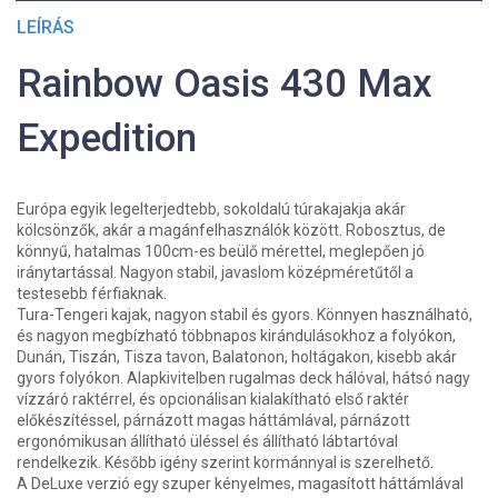
LEÍRÁS
Rainbow Oasis 430 Max
Expedition
Európa egyik legelterjedtebb, sokoldalú túrakajakja akár
kölcsönzők, akár a magánfelhasználók között. Robosztus, de
könnyű, hatalmas 100cm-es beülő mérettel, meglepően jó
iránytartással. Nagyon stabil, javaslom középméretűtől a
testesebb férfiaknak.
Tura-Tengeri kajak, nagyon stabil és gyors. Könnyen használható,
és nagyon megbízható többnapos kirándulásokhoz a folyókon,
Dunán, Tiszán, Tisza tavon, Balatonon, holtágakon, kisebb akár
gyors folyókon. Alapkivitelben rugalmas deck hálóval, hátsó nagy
vízzáró raktérrel, és opcionálisan kialakítható első raktér
előkészítéssel, párnázott magas háttámlával, párnázott
ergonómikusan állítható üléssel és állítható lábtartóval
rendelkezik. Később igény szerint kormánnyal is szerelhető.
A DeLuxe verzió egy szuper kényelmes, magasított háttámlával