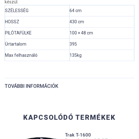
készül.
SZÉLESSÉG
64 cm
HOSSZ
430 cm
PILÓTAFÜLKE
100 × 48 cm
Ürtartalom
395
Max felhasználó
135kg
TOVÁBBI INFORMÁCIÓK
Hossz:
430 cm
KAPCSOLÓDÓ TERMÉKEK
Szélesség:
64 cm
Trak T-1600