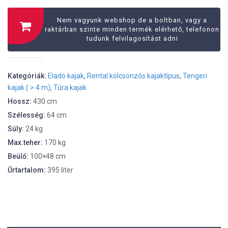
Jelenlegi
ára:
ára:
380.000 Ft.
Nem vagyunk webshop de a boltban, vagy a
350.000 Ft.
raktárban szinte minden termék elérhető, telefonon
tudunk felvilagosítást adni
Kategóriák:
Eladó kajak
,
Rental kölcsönzős kajaktípus
,
Tengeri
kajak ( > 4 m)
,
Túra kajak
Hossz:
430 cm
Szélesség:
64 cm
Súly:
24 kg
Max.teher:
170 kg
Beülő:
100×48 cm
Űrtartalom:
395 liter