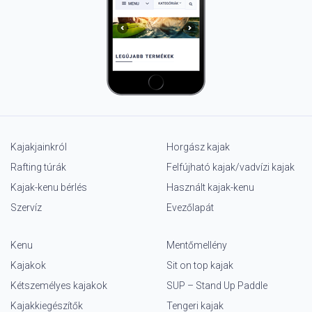
Kajakjainkról
Horgász kajak
Rafting túrák
Felfújható kajak/vadvízi kajak
Kajak-kenu bérlés
Használt kajak-kenu
Szervíz
Evezőlapát
Kenu
Mentőmellény
Kajakok
Sit on top kajak
Kétszemélyes kajakok
SUP – Stand Up Paddle
Kajakkiegészítők
Tengeri kajak