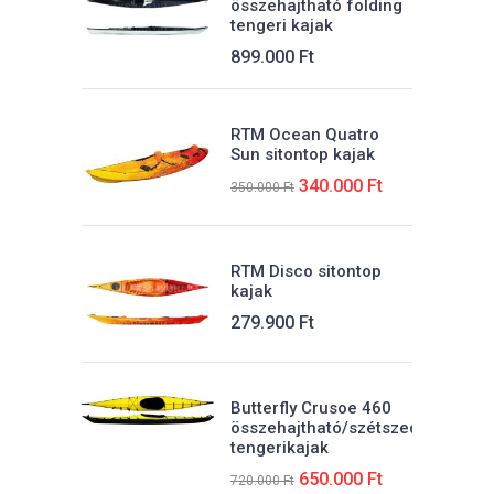
összehajtható folding
Súly:
tengeri kajak
24 kg
899.000
Ft
Max.teher:
170 kg
RTM Ocean Quatro
Sun sitontop kajak
Beülő:
Eredeti
Jelenlegi
340.000
Ft
350.000
Ft
100×48 cm
ára:
ára:
t.
350.000 Ft.
340.000 Ft.
Űrtartalom:
RTM Disco sitontop
395 liter
kajak
279.900
Ft
Butterfly Crusoe 460
összehajtható/szétszedhető
tengerikajak
Eredeti
Jelenlegi
650.000
Ft
720.000
Ft