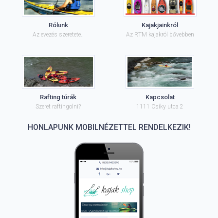
Rólunk
Kajakjainkról
Az evezés szeretete..
Az RTM kajakról bővebben
Rafting túrák
Kapcsolat
Szeret raftingolni?
1111 Csíky utca 2
HONLAPUNK MOBILNÉZETTEL RENDELKEZIK!