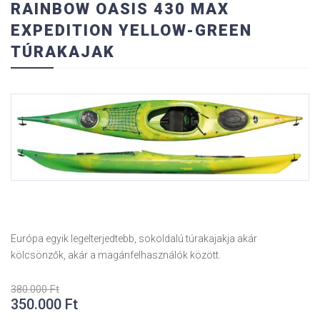
RAINBOW OASIS 430 MAX
EXPEDITION YELLOW-GREEN
TÚRAKAJAK
Európa egyik legelterjedtebb, sokoldalú túrakajakja akár
kölcsönzők, akár a magánfelhasználók között.
380.000
Ft
350.000
Ft
Eredeti