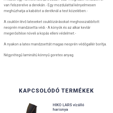
van felszerelve a derekán.- Egy mozdulattal kényelmesen
meghúzhatja a kabátot a deréknál a test közelében.-
A csuklón lévő latexeket csuklózárásokat meghosszabbított
neoprén mandzsetta védi.- A könyök és az alkar kevlár
megerősítése növeli a kopás elleni védelmet.-
A nyakon a latex mandzsettát magas neoprén védőgallér borítja.
Négyrétegű laminátú könnyű goretex anyag.
KAPCSOLÓDÓ TERMÉKEK
HIKO LARS vízálló
harisnya