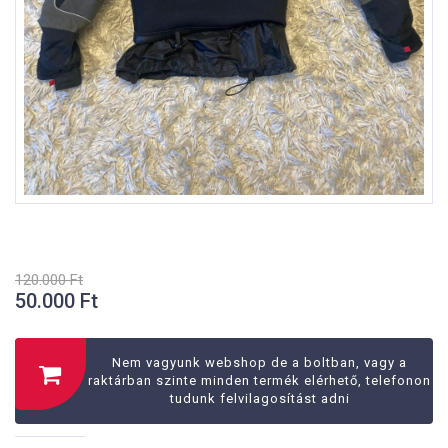
120.000
Ft
50.000
Ft
Eredeti
Jelenlegi
ára:
ára:
120.000 Ft.
Nem vagyunk webshop de a boltban, vagy a
50.000 Ft.
raktárban szinte minden termék elérhető, telefonon
tudunk felvilagosítást adni