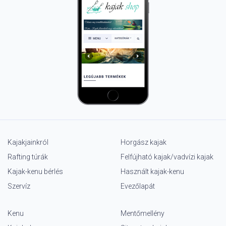
Kajakjainkról
Horgász kajak
Rafting túrák
Felfújható kajak/vadvízi kajak
Kajak-kenu bérlés
Használt kajak-kenu
Szervíz
Evezőlapát
Kenu
Mentőmellény