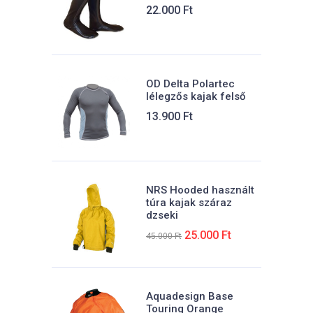
22.000
Ft
OD Delta Polartec
lélegzős kajak felső
13.900
Ft
NRS Hooded használt
túra kajak száraz
dzseki
Eredeti
Jelenlegi
25.000
Ft
45.000
Ft
ára:
ára:
45.000 Ft.
25.000 Ft.
Aquadesign Base
Touring Orange