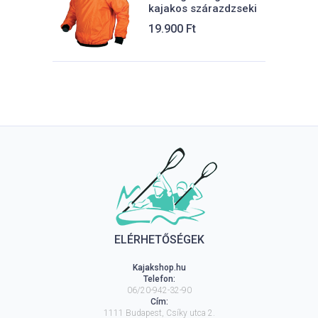
kajakos szárazdzseki
19.900
Ft
ELÉRHETŐSÉGEK
Kajakshop.hu
Telefon:
06/20-942-32-90
Cím:
1111
Budapest
,
Csíky utca 2.