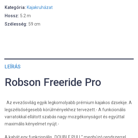
Kategória:
Kajakruházat
Hossz:
5.2 m
Szélesség:
59 cm
LEÍRÁS
Robson Freeride Pro
Az evezősvilág egyik legkomolyabb prémium kajakos dzsekije. A
legszélsőségesebb körülményekhez tervezett.- A funkcionális
varratokkal ellátott szabás nagy mozgékonyságot és egyúttal
maximális kényelmet nyújt.-
A kabát egy funkcionális „DOUBLE PULL” meghúzó rendszerrel