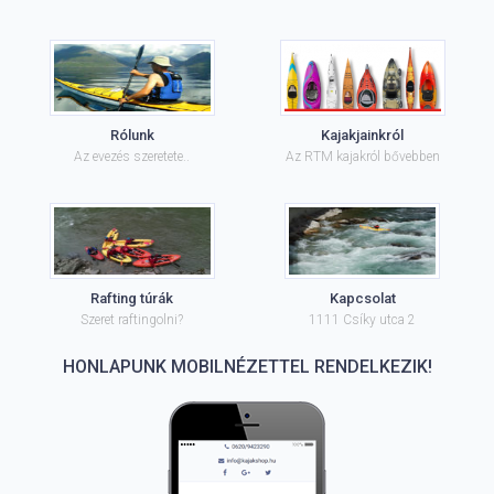
Rólunk
Kajakjainkról
Az evezés szeretete..
Az RTM kajakról bővebben
Rafting túrák
Kapcsolat
Szeret raftingolni?
1111 Csíky utca 2
HONLAPUNK MOBILNÉZETTEL RENDELKEZIK!